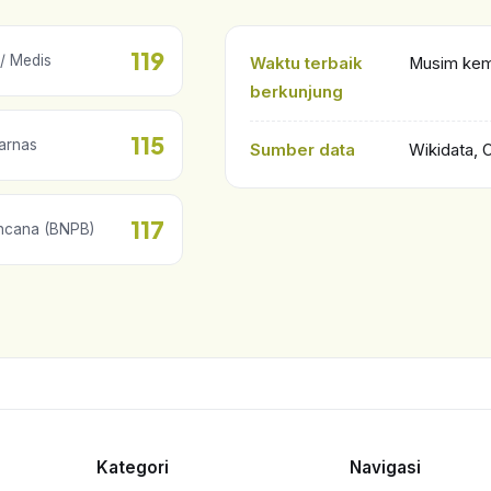
119
/ Medis
Waktu terbaik
Musim kema
berkunjung
115
arnas
Sumber data
Wikidata, 
117
ncana (BNPB)
Kategori
Navigasi