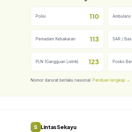
110
Polisi
Ambulans 
113
Pemadam Kebakaran
SAR / Bas
123
PLN (Gangguan Listrik)
Posko Be
Nomor darurat berlaku nasional.
Panduan lengkap →
S
Lintas Sekayu