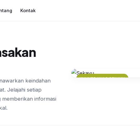
ntang
Kontak
Rasakan
KULINER KHAS SEKAYU
menawarkan keindahan
Pempek Sekayu: Ke
. Jelajahi setiap
Wajib Dicoba
g memberikan informasi
kal.