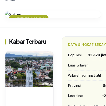
KULINER KHAS SEKAYU
Pempek Sekayu: Kenikmatan
Kuliner Khas yang Wajib Dicoba
Kabar Terbaru
DATA SINGKAT SEKA
Populasi
93.424 ji
Luas wilayah
Wilayah administratif
Provinsi
S
Koordinat
-2