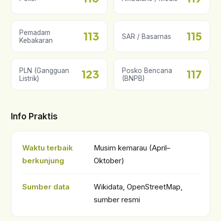
Pemadam
113
115
SAR / Basarnas
Kebakaran
PLN (Gangguan
Posko Bencana
123
117
Listrik)
(BNPB)
Info Praktis
Waktu terbaik
Musim kemarau (April–
berkunjung
Oktober)
Sumber data
Wikidata, OpenStreetMap,
sumber resmi